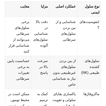
نوع سلول
عملکرد اصلی
مزایا
معایب
ایمنی
لنفوسیت‌های
شناسایی و از
دقت بالا
برخی
T
بین بردن
در
سلول‌های
سلول‌های
شناسایی
سرطانی
سرطانی
سلول‌های
می‌توانند از
آلوده
شناسایی فرار
کنند
سلول‌های
از بین بردن
سرعت
حساسیت پایین
کشنده
سلول‌های
بالا در
به برخی
طبیعی (NK)
غیرطبیعی بدون
پاسخ
تغییرات
نیاز به شناسایی
سرطانی
خاص
ماکروفاژها
پاکسازی بقایای
کمک به
ممکن است در
سلولی و تقویت
ترمیم
محیط تومور،
پاسخ ایمنی
بافت
سرکوب شوند