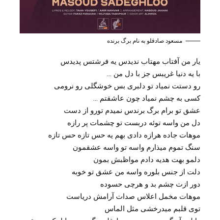
مسعود صادقلو به نام برگ برنده
یار من آفتاب مهتاب ندیدس یه فرشتس پدیدس
با یه دنیا غریبس جز با دل من …
رو دستت نمیاد تو دلبری بس خوشگلی رو نرومی
کسی به چشم نمیاد چون عاشقتم …
عشق تو برام برگ برندس نمیدم تورو از دست
دل من واسه توئه دربست تو چشمات پر رازه
موهات جاده هرازه دادی بهم یه حس تازه حس تازه
سنگ تموم میذارم واسه تو واسه عشقمون
دلمو بهت هدیه دادم مواظبش بمون
دلت از جنس بلوره واسه من عشق تو خوبه
دور ازت چشم بد و هرچی حسوده
موهات مخمل اعلاس صدات آرامش دریاست
توی قلبم میدرخشی مثل الماس