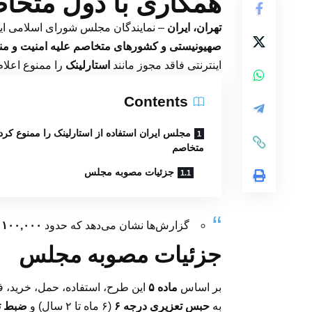
همکاری با دول متخا
تهران، ایران
– نمایندگان مجلس شورای اسلامی ایران در جلسه علنی روز د
صهیونیستی و کشورهای متخاصم علیه امنیت و من
اینترنتی فاقد مجوز مانند
استارلینک
را ممنوع اعلام
Contents
مجلس ایران استفاده از استارلینک را ممنوع کرد
متخاصم
جزئیات مصوبه مجلس
گزارش‌ها نشان می‌دهد که حدود
۱۰۰,۰۰۰ دستگاه استارلینک
جزئیات مصوبه مجلس
بر اساس
ماده ۵
این طرح، استفاده، حمل، خرید، فر
به
حبس تعزیری درجه ۶
(۶ ماه تا ۲ سال) و
ضبط ت