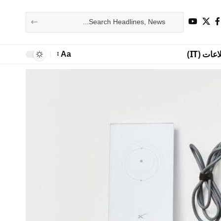
ات (IT)
Aa