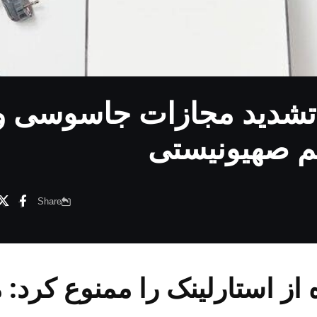
-تشدید مجازات جاسوسی و
یم صهیونیستی
Share
از استارلینک را ممنوع کرد: 