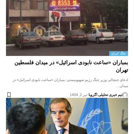
جنگ ایران
بمباران «ساعت نابودی اسرائیل» در میدان فلسطین
تهران
ادعای جنجالی وزیر جنگ رژیم صهیونیستی: بمباران «ساعت نابودی اسرائیل» در
میدان…
تیم خبری تحلیلی اگروبا
تیر 2, 1404