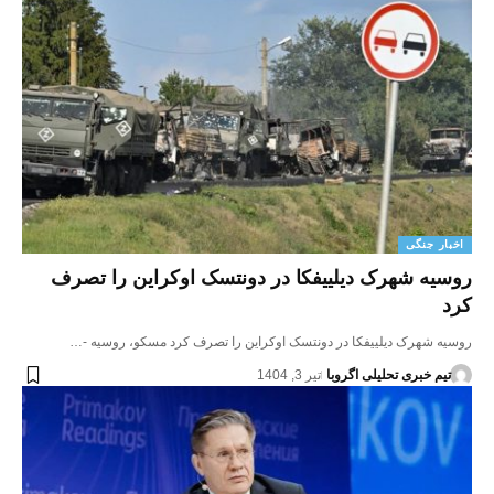
اخبار جنگی
روسیه شهرک دیلییفکا در دونتسک اوکراین را تصرف
کرد
روسیه شهرک دیلییفکا در دونتسک اوکراین را تصرف کرد مسکو، روسیه -…
تیم خبری تحلیلی اگروبا
تیر 3, 1404