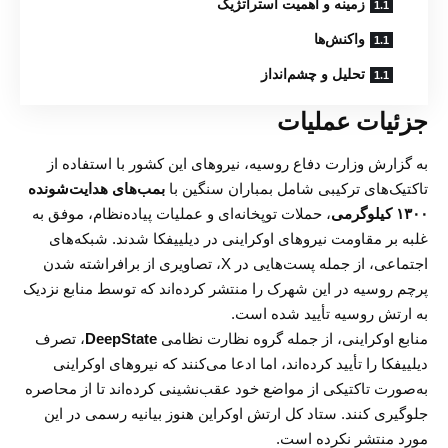
زمینه و اهمیت استراتژیک
واکنش‌ها
تحلیل و چشم‌انداز
جزئیات عملیات
به گزارش وزارت دفاع روسیه، نیروهای این کشور با استفاده از
تاکتیک‌های ترکیبی شامل بمباران سنگین با
بمب‌های هدایت‌شونده
۱۳۰۰ کیلوگرمی
، حملات توپخانه‌ای و عملیات پیاده‌نظام، موفق به
غلبه بر مقاومت نیروهای اوکراینی در دیلییفکا شدند. شبکه‌های
اجتماعی، از جمله پست‌هایی در X، تصاویری از برافراشته شدن
پرچم روسیه در این شهرک را منتشر کرده‌اند که توسط منابع نزدیک
به ارتش روسیه تأیید شده است.
منابع اوکراینی، از جمله گروه نظارت نظامی
DeepState
، تصرف
دیلییفکا را تأیید کرده‌اند، اما ادعا می‌کنند که نیروهای اوکراینی
به‌صورت تاکتیکی از مواضع خود عقب‌نشینی کرده‌اند تا از محاصره
جلوگیری کنند. ستاد کل ارتش اوکراین هنوز بیانیه رسمی در این
مورد منتشر نکرده است.