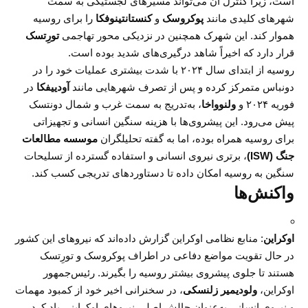
است، زیرا کنترل آن می‌تواند مسیرهای لجستیکی به سمت
شهرهای کلیدی مانند
پوکروسک
و
کنستانتینوفکا
را برای روسیه
هموار کند. این شهرک همچنین در نزدیکی محور تهاجمی
تورِتسک
قرار دارد که اخیراً شاهد درگیری‌های شدید بوده است.
روسیه از ابتدای سال ۲۰۲۴ با شدت بیشتری عملیات خود را در
دونباس متمرکز کرده و پس از تصرف شهرهایی مانند
آودییفکا
در
فوریه ۲۰۲۴ و
ولنوواخا
، به‌تدریج به سمت غرب و شمال دونتسک
پیش می‌رود. این پیشروی‌ها با هزینه سنگین انسانی و تجهیزاتی
برای روسیه همراه بوده، اما به گفته تحلیلگران
موسسه مطالعات
جنگ (ISW)
، برتری نیروی انسانی و استفاده گسترده از تسلیحات
سنگین به روسیه امکان داده تا دستاوردهای تدریجی کسب کند.
واکنش‌ها
اوکراین
: منابع نظامی اوکراین گزارش داده‌اند که نیروهای این کشور
در حال تقویت مواضع دفاعی در اطراف پوکروسک و تورِتسک
هستند تا جلوی پیشروی بیشتر روسیه را بگیرند. رئیس‌جمهور
اوکراین،
ولودیمیر زلنسکی
، در سخنرانی اخیر خود از کمبود مهمات
و نیروی انسانی به‌عنوان چالش اصلی نیروهای اوکراینی یاد کرد.