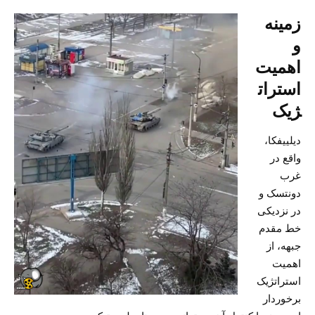
زمینه
و
اهمیت
استرات
ژیک
دیلییفکا،
واقع در
غرب
دونتسک و
در نزدیکی
خط مقدم
جبهه، از
اهمیت
استراتژیک
برخوردار